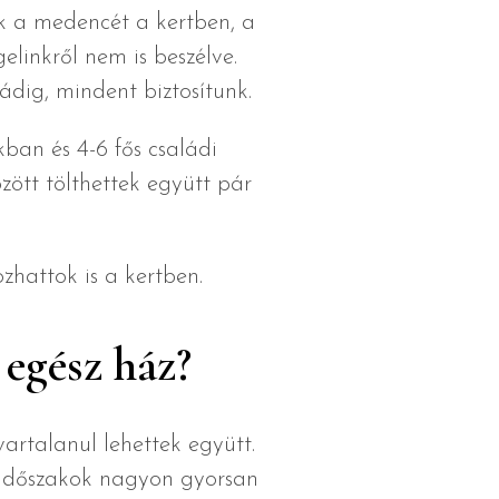
k a medencét a kertben, a
elinkről nem is beszélve.
ádig, mindent biztosítunk.
ban és 4-6 fős családi
ött tölthettek együtt pár
zhattok is a kertben.
 egész ház?
artalanul lehettek együtt.
i időszakok nagyon gyorsan