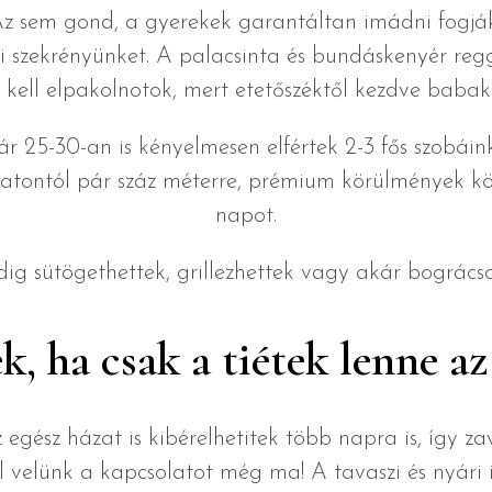
Az sem gond, a gyerekek garantáltan imádni fogjá
eli szekrényünket. A palacsinta és bundáskenyér regg
kell elpakolnotok, mert etetőszéktől kezdve babak
 25-30-an is kényelmesen elfértek 2-3 fős szobáink
tontól pár száz méterre, prémium körülmények köz
napot.
g sütögethettek, grillezhettek vagy akár bográcso
k, ha csak a tiétek lenne az
gész házat is kibérelhetitek több napra is, így zav
el velünk a kapcsolatot még ma! A tavaszi és nyár