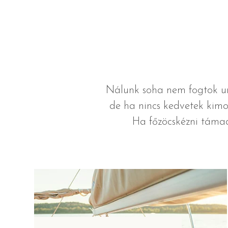
Nálunk soha nem fogtok un
de ha nincs kedvetek kimoz
Ha főzöcskézni támad