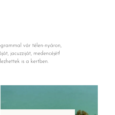
ogrammal vár télen-nyáron,
át, jacuzziját, medencéjét!
zhettek is a kertben.