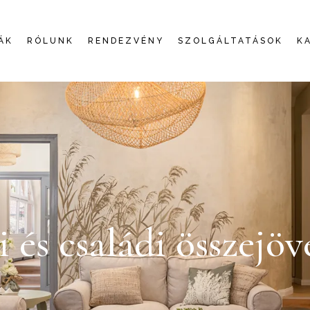
ÁK
RÓLUNK
RENDEZVÉNY
SZOLGÁLTATÁSOK
K
i és családi összejöv