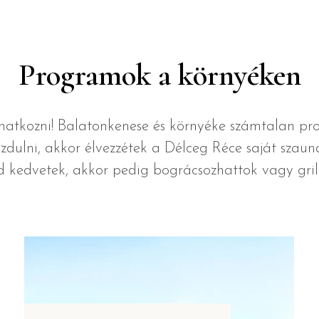
Programok a környéken
atkozni! Balatonkenese és környéke számtalan pr
dulni, akkor élvezzétek a Délceg Réce saját szaunáj
 kedvetek, akkor pedig bográcsozhattok vagy grille