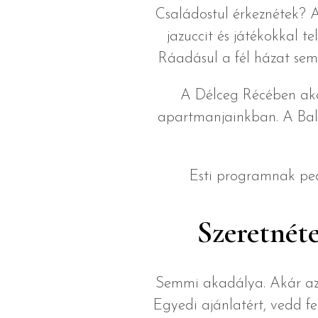
Családostul érkeznétek? 
jazuccit és játékokkal t
Ráadásul a fél házat sem 
A Délceg Récében akár
apartmanjainkban. A Bala
Esti programnak pedi
Szeretnéte
Semmi akadálya. Akár az e
Egyedi ajánlatért, vedd f