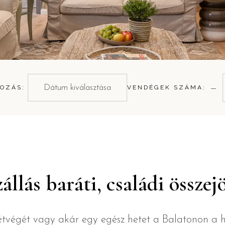
−
OZÁS:
VENDÉGEK SZÁMA:
állás baráti, családi össze
hétvégét vagy akár egy egész hetet a Balatonon a h