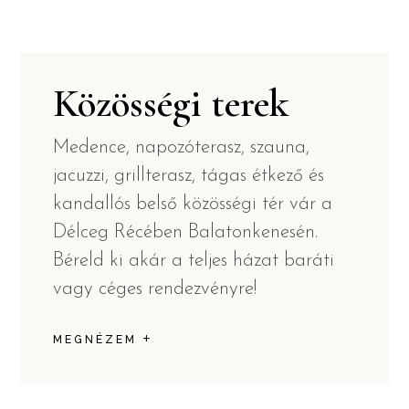
Közösségi terek
Medence, napozóterasz, szauna,
jacuzzi, grillterasz, tágas étkező és
kandallós belső közösségi tér vár a
Délceg Récében Balatonkenesén.
Béreld ki akár a teljes házat baráti
vagy céges rendezvényre!
+
MEGNÉZEM