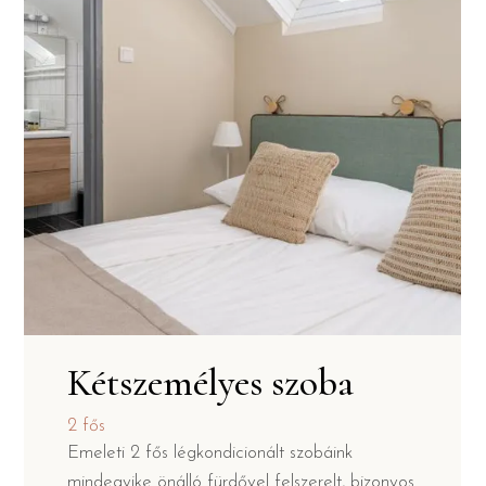
Kétszemélyes szoba
2 fős
Emeleti 2 fős légkondicionált szobáink
mindegyike önálló fürdővel felszerelt, bizonyos