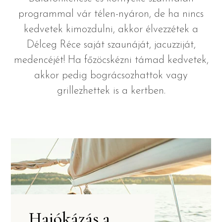
programmal vár télen-nyáron, de ha nincs
kedvetek kimozdulni, akkor élvezzétek a
Délceg Réce saját szaunáját, jacuzziját,
medencéjét! Ha főzöcskézni támad kedvetek,
akkor pedig bográcsozhattok vagy
grillezhettek is a kertben.
Hajókázás a