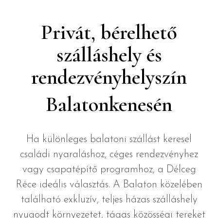
Privát, bérelhető
szálláshely és
rendezvényhelyszín
Balatonkenesén
Ha különleges balatoni szállást keresel
családi nyaraláshoz, céges rendezvényhez
vagy csapatépítő programhoz, a Délceg
Réce ideális választás. A Balaton közelében
található exkluzív, teljes házas szálláshely
nyugodt környezetet, tágas közösségi tereket