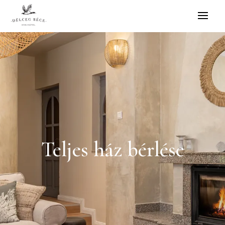
Teljes ház bérlése