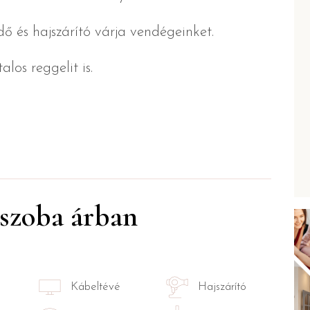
ő és hajszárító várja vendégeinket.
los reggelit is.
 szoba árban
Kábeltévé
Hajszárító