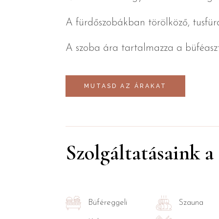
A fürdőszobákban törölköző, tusfürd
A szoba ára tartalmazza a büféaszta
MUTASD AZ ÁRAKAT
Szolgáltatásaink a
Büféreggeli
Szauna