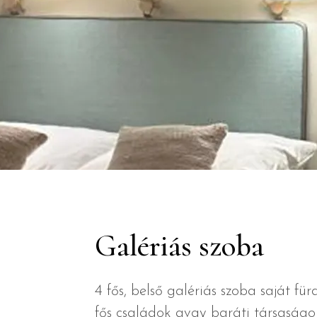
Galériás szoba
4 fős, belső galériás szoba saját fü
fős családok avgy baráti társaságo