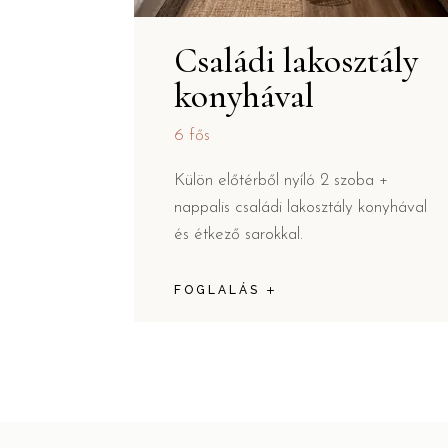
Családi lakosztály
konyhával
6 fős
t
Külön előtérből nyíló 2 szoba +
fürdővel
nappalis családi lakosztály konyhával
gény
és étkező sarokkal.
zhatók.
FOGLALÁS