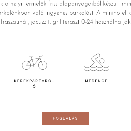
a helyi termelők friss alapanyagaiból készült minő
kolónkban való ingyenes parkolást. A minihotel ke
fraszaunát, jacuzzit, grillteraszt 0-24 használhatjá
KERÉKPÁRTÁROL
MEDENCE
Ó
FOGLALÁS