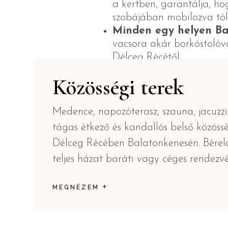
a kertben, garantálja, ho
szobájában mobilozva tölt
Minden egy helyen Ba
vacsora akár borkóstolóv
Délceg Récétől.
Rugalmas szervezés
: 
Közösségi terek
igényét kielégíteni, és ha
programok, asztalfoglalás,
Medence, napozóterasz, szauna, jacuzzi, 
tágas étkező és kandallós belső közössé
Délceg Récében Balatonkenesén. Bérel
teljes házat baráti vagy céges rendezvé
+
MEGNÉZEM