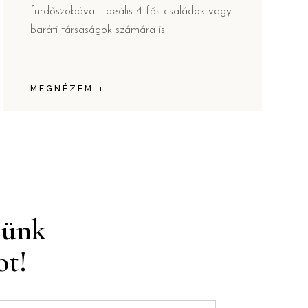
fürdőszobával. Ideális 4 fős családok vagy
baráti társaságok számára is.
MEGNÉZEM
lünk
ot!