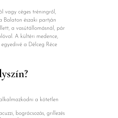
ól vagy céges tréningről,
a Balaton északi partján
lett, a vasútállomásnál, pár
olóval. A kültéri medence,
 és egyedivé a Délceg Réce
lyszín?
 alkalmazkodni a kötetlen
cuzzi, bográcsozás, grillezés