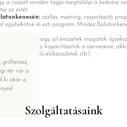
gy a csapat minden tagja megtalálja a kedvére val
se az estét.
latonkenesén:
szállás, meeting, csapatépítő prog
al egybekötve és esti program. Mindez Balatonken
nekünk az a cél, hogy jól érezzétek magatok. Igyek
 nincs időtök vagy kapacitásotok a szervezésre, akk
 grillezéshez való előkészületek stb.)
grillterasz,
gi tér vár a
d ki akár a
nyre!
Szolgáltatásaink