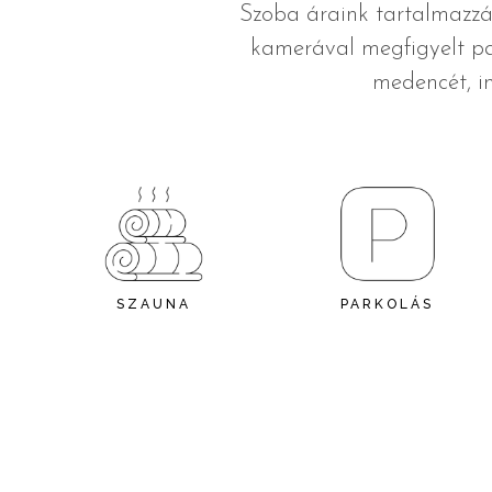
Szoba áraink tartalmazzák 
kamerával megfigyelt par
medencét, in
SZAUNA
PARKOLÁS