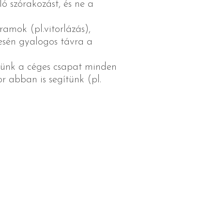
ó szórakozást, és ne a
ramok (pl.vitorlázás),
esén gyalogos távra a
szünk a céges csapat minden
or abban is segítünk (pl.