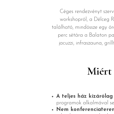
Céges rendezvényt szerve
workshopról, a Délceg R
található, mindössze egy ór
perc sétára a Balaton par
jacuzzi, infraszauna, gri
Miért 
A teljes ház kizárólag
programok alkalmával s
Nem konferenciaterem