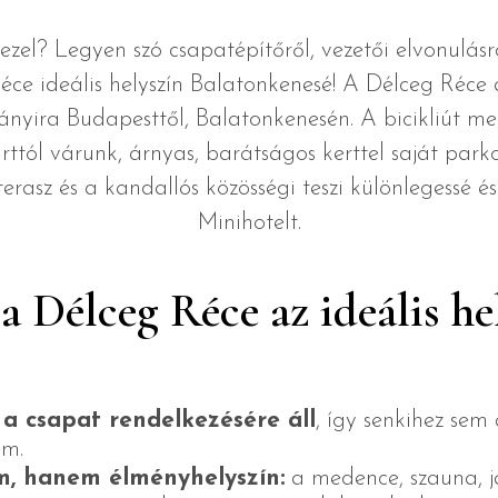
zel? Legyen szó csapatépítőről, vezetői elvonulásr
éce ideális helyszín Balatonkenesé! A Délceg Réce 
ányira Budapesttől, Balatonkenesén. A bicikliút mel
ttól várunk, árnyas, barátságos kerttel saját park
llterasz és a kandallós közösségi teszi különlegessé
Minihotelt.
a Délceg Réce az ideális he
 a csapat rendelkezésére áll
, így senkihez sem
em.
, hanem élményhelyszín:
a medence, szauna, ja