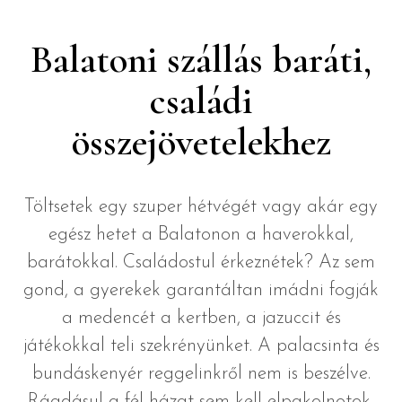
Balatoni szállás baráti,
családi
összejövetelekhez
Töltsetek egy szuper hétvégét vagy akár egy
egész hetet a Balatonon a haverokkal,
barátokkal. Családostul érkeznétek? Az sem
gond, a gyerekek garantáltan imádni fogják
a medencét a kertben, a jazuccit és
játékokkal teli szekrényünket. A palacsinta és
bundáskenyér reggelinkről nem is beszélve.
Ráadásul a fél házat sem kell elpakolnotok,