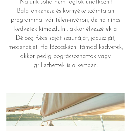
Nálunk soha nem fogtok unatkozni!
Balatonkenese és környéke számtalan
programmal vár télen-nyáron, de ha nincs
kedvetek kimozdulni, akkor élvezzétek a
Délceg Réce saját szaunáját, jacuzziját,
medencéjét! Ha főzöcskézni támad kedvetek,
akkor pedig bográcsozhattok vagy
grillezhettek is a kertben.