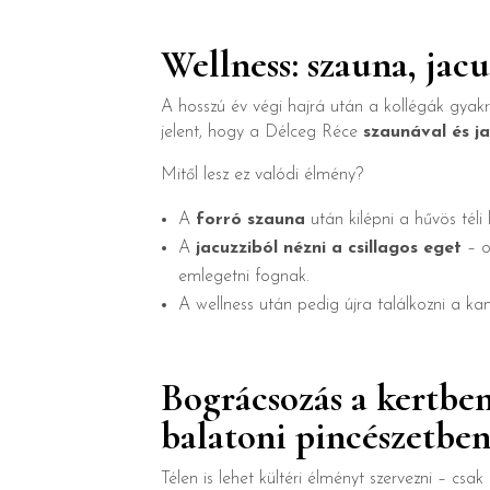
Wellness: szauna, jacuz
A hosszú év végi hajrá után a kollégák gyakr
jelent, hogy a Délceg Réce
szaunával és ja
Mitől lesz ez valódi élmény?
A
forró szauna
után kilépni a hűvös téli l
A
jacuzziból nézni a csillagos eget
– o
emlegetni fognak.
A wellness után pedig újra találkozni a ka
Bográcsozás a kertbe
balatoni pincészetbe
Télen is lehet kültéri élményt szervezni – cs