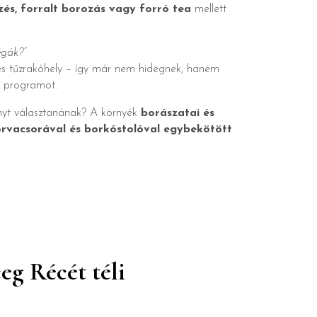
zés, forralt borozás vagy forró tea
mellett
égák?”
k és tűzrakóhely – így már nem hidegnek, hanem
i programot.
nyt választanának? A környék
borászatai és
rvacsorával és borkóstolóval egybekötött
eg Récét téli