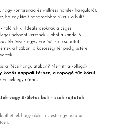
, nagy konferencia és wellness hotelek hangulatát,
, ha egy kicsit hangosabbra sikerül a buli?
k találtuk ki! Ideális azoknak a céges
leges helyszínt keresnek – ahol a kandalló
zös élmények egyszerre építik a csapatot.
érnek a házban, a közösségi tér pedig estére
vartok.
ítés a Réce hangulatában? Mert itt a kollégák
y közös nappali-térben, a ropogó tűz körül
 kerülnek egymáshoz.
ék vagy őrületes buli – csak rajtatok
ntheti el, hogy alakul az este egy balatoni
tően.