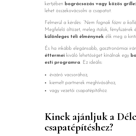
kertjében
bográcsozás vagy közös grille
lehet összekovácsolni a csapatot.
Felmerül a kérdés:
“Nem fognak fázni a koll
Megfelelő öltözet, meleg italok, fényfüzére
különleges téli élménynek
élik meg a kint
És ha inkább elegánsabb, gasztronómiai irá
éttermei
kiváló lehetőséget kínálnak egy
bo
esti programra
. Ez ideális:
évzáró vacsorához,
kiemelt partnerek meghívásához,
vagy vezetői csapatépítőhöz.
Kinek ajánljuk a Délc
csapatépítéshez?