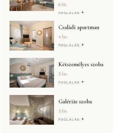
6 fős
+
FOGLALÁS
Családi apartman
4 fős
+
FOGLALÁS
Kétszemélyes szoba
2 fős
+
FOGLALÁS
Galériás szoba
3 fős
+
FOGLALÁS