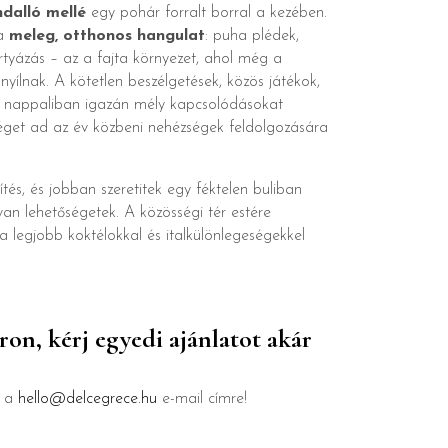
dalló mellé
egy pohár forralt borral a kezében.
 a
meleg, otthonos hangulat
: puha plédek,
rtyázás – az a fajta környezet, ahol még a
ílnak. A kötetlen beszélgetések, közös játékok,
a nappaliban igazán mély kapcsolódásokat
séget ad az év közbeni nehézségek feldolgozására
tés, és jobban szeretitek egy féktelen buliban
an lehetőségetek. A közösségi tér estére
 legjobb koktélokkal és italkülönlegeségekkel
on, kérj egyedi ajánlatot akár
j a
hello@delcegrece.hu
e-mail címre!