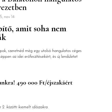
yezetben
5, nov 14
pítő, amit soha nem
ák
pok, szeretnéd még egy utolsó hangulatos céges
pen az idei erőfeszítéseikért, és új lendületet
tunkra! 490 000 Ft/éjszakáért
 2. közötti kiemelt időszakra.