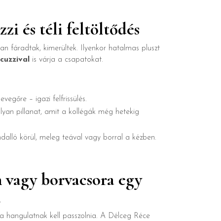
zi és téli feltöltődés
an fáradtak, kimerültek. Ilyenkor hatalmas pluszt
cuzzival
is várja a csapatokat.
evegőre – igazi felfrissülés.
lyan pillanat, amit a kollégák még hetekig
ndalló körül, meleg teával vagy borral a kézben.
n vagy borvacsora egy
n
ak a hangulatnak kell passzolnia. A Délceg Réce