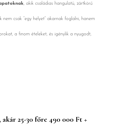
sapatoknak
, akik családias hangulatú, zártkörű
ik nem csak “egy helyet” akarnak foglalni, hanem
borokat, a finom ételeket, és igénylik a nyugodt,
, akár 25-30 főre 490 000 Ft +