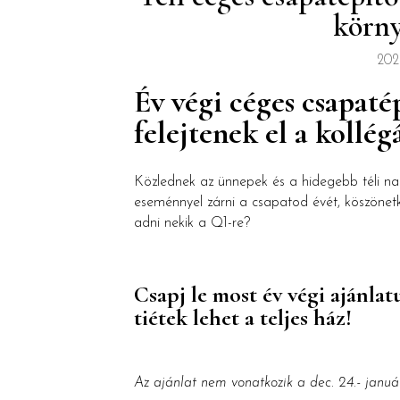
körn
202
Év végi céges csapaté
felejtenek el a kollég
Közlednek az ünnepek és a hidegebb téli na
eseménnyel zárni a csapatod évét, köszönetkép
adni nekik a Q1-re?
Csapj le most év végi ajánla
tiétek lehet a teljes ház!
Az ajánlat nem vonatkozik a dec. 24.- január