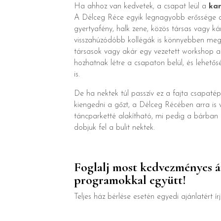
Ha ahhoz van kedvetek, a csapat leül a
kan
A Délceg Réce egyik legnagyobb erőssége
gyertyafény, halk zene, közös társas vagy ká
visszahúzódóbb kollégák is könnyebben megny
társasok vagy akár egy vezetett workshop 
hozhatnak létre a csapaton belül, és lehető
is.
De ha nektek túl passzív ez a fajta csapatépí
kiengedni a gőzt, a Délceg Récében arra is v
táncparketté alakítható, mi pedig a bárban a
dobjuk fel a bulit nektek.
Foglalj most kedvezményes ár
programokkal együtt!
Teljes ház bérlése esetén egyedi ajánlatért ír