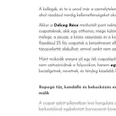
A kollégák, és te is unod már a személytelen
ahol ráadásul mindig kellemetlenségeket okoz
Akkor a
Délceg Réce
minihotelt pont nekte
csapatoknak, akik egy otthonos, mégis külön
melege, a jacuzzi, a közös szaunázás és a kö
Ráadásul 25 fős csapatok is kényelmesen elf
táncparketté alakulhat, amivel senkit nem za
Miért működik ennyire jól egy téli csapatép
nem szétszóródnak a folyosókon, hanem
eg
beszélgetnek, nevetnek, és tényleg közelebb
Ropogó tűz, kandalló és bekuckózós est
múlik
A csapat adott pillanatban lévő hangulata dö
borkostólóval egybekötött borvacsorát köve