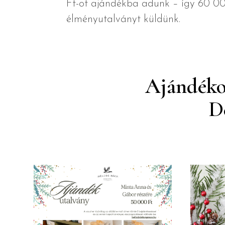
Ft-ot ajándékba adunk – így 60 00
élményutalványt küldünk.
Ajándékoz
D