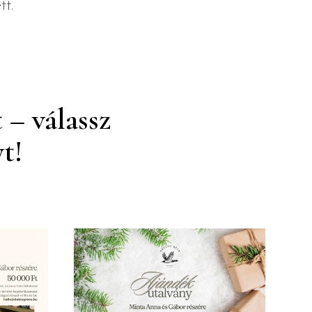
tt.
 – válassz
t!