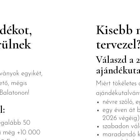
ndékot,
Kisebb 
rülnek
tervezel
Válaszd a 2
ajándékuta
ványok egyikét,
ető, mégis
Miért tökéletes
Balatonon!
ajándékutalván
névre szóló, 
l:
egy éven át 
2026 végéig)
legalább 50
szabadon vál
mi még +10 000
maradandó kö