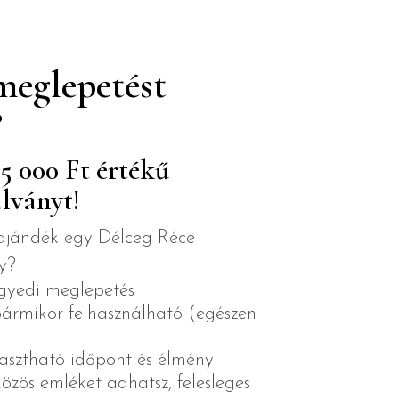
meglepetést
?
5 000 Ft értékű
lványt!
 ajándék egy Délceg Réce
y?
egyedi meglepetés
bármikor felhasználható (egészen
asztható időpont és élmény
zös emléket adhatsz, felesleges