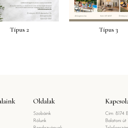
Típus 2
Típus 3
alaink
Oldalak
Kapcsol
Szobáink
Cím: 8174 
Rólunk
Balatoni út 
Rendezvények
Telefonszá