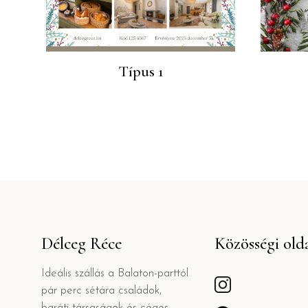
Típus 1
Délceg Réce
Közösségi old
Ideális szállás a Balaton-parttól
pár perc sétára családok,
baráti társaságok és céges