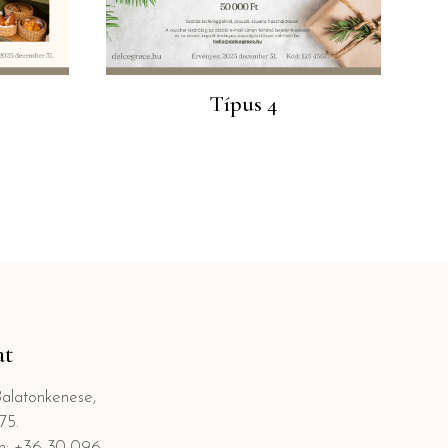
Típus 4
at
Balatonkenese,
75.
m: +36 30 096