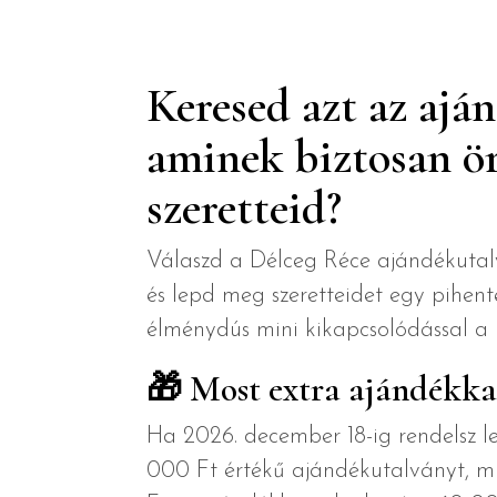
Keresed azt az ajá
aminek biztosan ö
szeretteid?
Válaszd a Délceg Réce ajándékutal
és lepd meg szeretteidet egy pihent
élménydús mini kikapcsolódással a 
🎁
Most extra ajándékka
Ha 2026. december 18-ig rendelsz 
000 Ft értékű ajándékutalványt, 