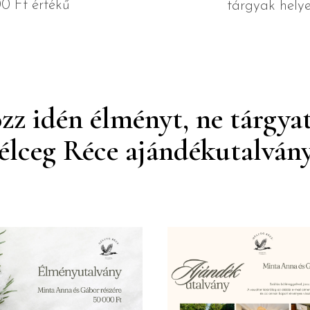
0 Ft értékű
tárgyak helye
z idén élményt, ne tárgyat
élceg Réce ajándékutalvány