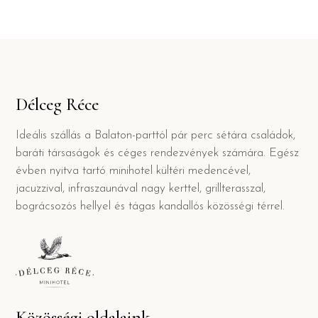
Délceg Réce
Ideális szállás a Balaton-parttól pár perc sétára családok,
baráti társaságok és céges rendezvények számára. Egész
évben nyitva tartó minihotel kültéri medencével,
jacuzzival, infraszaunával nagy kerttel, grillterasszal,
bográcsozós hellyel és tágas kandallós közösségi térrel.
Közösségi oldalaink