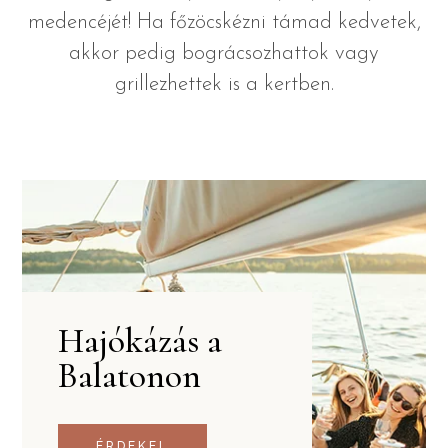
medencéjét! Ha főzöcskézni támad kedvetek,
akkor pedig bográcsozhattok vagy
grillezhettek is a kertben.
Hajókázás a
Balatonon
ÉRDEKEL