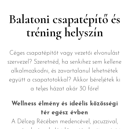
Balatoni csapatépítő és
tréning helyszín
Céges csapatépítőt vagy vezetői elvonulást
szervezel? Szeretnéd, ha senkihez sem kellene
alkalmazkodni, és zavartalanul lehetnétek
együtt a csapatotokkal? Akkor béreljétek ki
a teljes házat akár 30 főre!
Wellness élmény és ideélis közösségi
tér egész évben
A Délceg Récében medencével, jacuzzival,