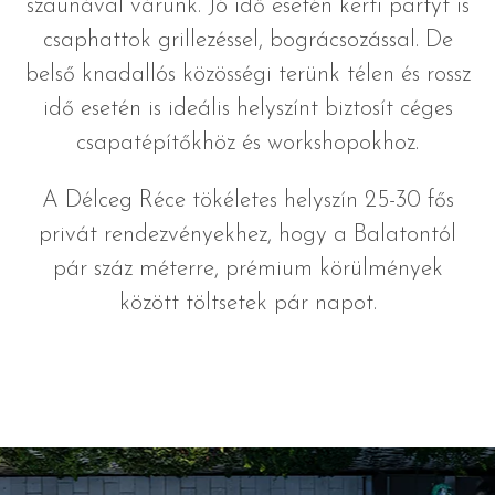
szaunával várunk. Jó idő esetén kerti partyt is
csaphattok grillezéssel, bográcsozással. De
belső knadallós közösségi terünk télen és rossz
idő esetén is ideális helyszínt biztosít céges
csapatépítőkhöz és workshopokhoz.
A Délceg Réce tökéletes helyszín 25-30 fős
privát rendezvényekhez, hogy a Balatontól
pár száz méterre, prémium körülmények
között töltsetek pár napot.