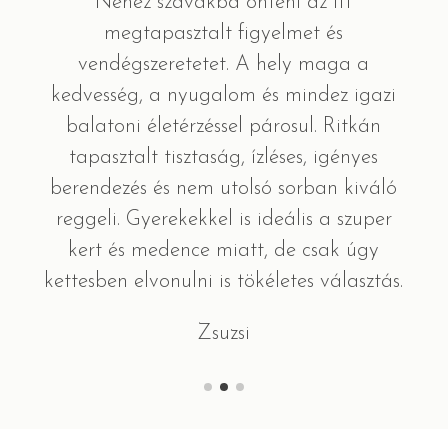
Nehéz szavakba önteni az itt
megtapasztalt figyelmet és
vendégszeretetet. A hely maga a
kedvesség, a nyugalom és mindez igazi
balatoni életérzéssel párosul. Ritkán
tapasztalt tisztaság, ízléses, igényes
berendezés és nem utolsó sorban kiváló
reggeli. Gyerekekkel is ideális a szuper
kert és medence miatt, de csak úgy
kettesben elvonulni is tökéletes választás.
Zsuzsi